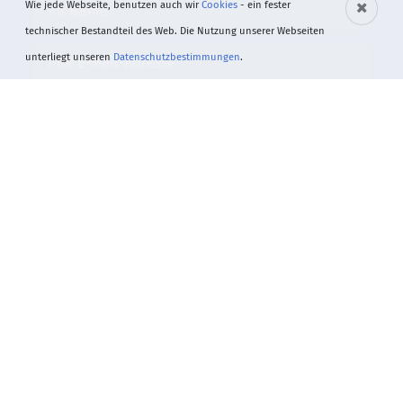
Wie jede Webseite, benutzen auch wir
Cookies
- ein fester
technischer Bestandteil des Web. Die Nutzung unserer Webseiten
unterliegt unseren
Datenschutzbestimmungen
.
Absenden
© 2026 Robert Sass
+49 6201 7100 360